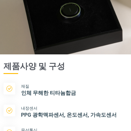
제품사양 및 구성
재질
인체 무해한 티타늄합금
내장센서
PPG 광학맥파센서, 온도센서, 가속도센서
무선통신
2.4GH Bluetooth LE 5.0